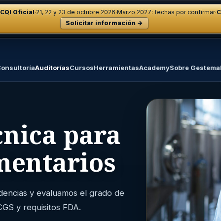
·
·
·
CQI Oficial
21, 22 y 23 de octubre 2026
Marzo 2027: fechas por confirmar
C
Solicitar información →
onsultoría
Auditorías
Cursos
Herramientas
Academy
Sobre Gestema
cnica para
mentarios
idencias y evaluamos el grado de
CGS y requisitos FDA.