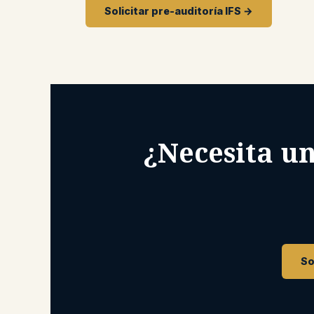
Solicitar pre-auditoría IFS →
¿Necesita un
So