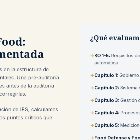
¿Qué evaluamo
Food:
mentada
→
KO 1-5:
Requisitos de
automática
s en la estructura de
→
Capítulo 1:
Gobierno 
ntales. Una pre-auditoría
s antes de la auditoría
→
Capítulo 2:
Sistema d
corregirlas.
→
Capítulo 3:
Gestión d
ación de IFS, calculamos
→
Capítulo 4:
Procesos 
los puntos críticos que
→
Capítulo 5:
Medicione
→
Food Defense y Foo